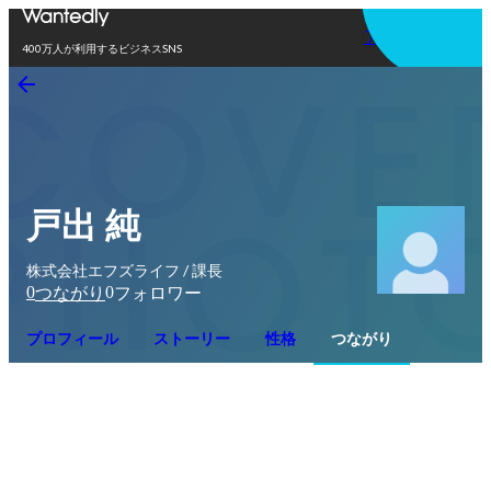
アプリを使う
400万人が利用するビジネスSNS
戸出 純
株式会社エフズライフ / 課長
0
0
つながり
フォロワー
プロフィール
ストーリー
性格
つながり