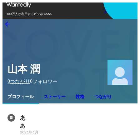
アプリを使う
400万人が利用するビジネスSNS
山本 潤
0
0
つながり
フォロワー
プロフィール
ストーリー
性格
つながり
あ
あ
2021年1月