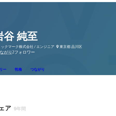
岩谷 純至
ックマーク株式会社 / エンジニア
東京都 品川区
2
ながり
フォロワー
リー
性格
つながり
ウェア
9年間