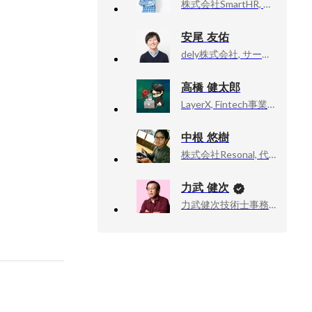
株式会社SmartHR, プロダクトエンジニアグループ
安尾 友佑
dely株式会社, サーバーサイドエンジニア兼PdM
高橋 健太郎
LayerX, Fintech事業部 VPoE
中根 悠樹
株式会社Resonal, 代表取締役
力武 健次
力武健次技術士事務所, 所長