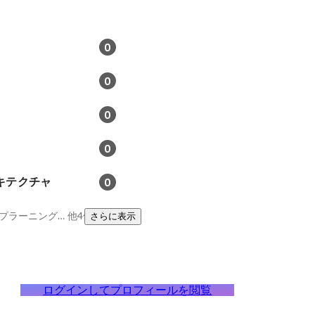
0
0
0
0
キテクチャ
0
Docker、Git、ディープラーニングを使った自然言語処理
他4件
さらに表示
ログインしてプロフィールを閲覧