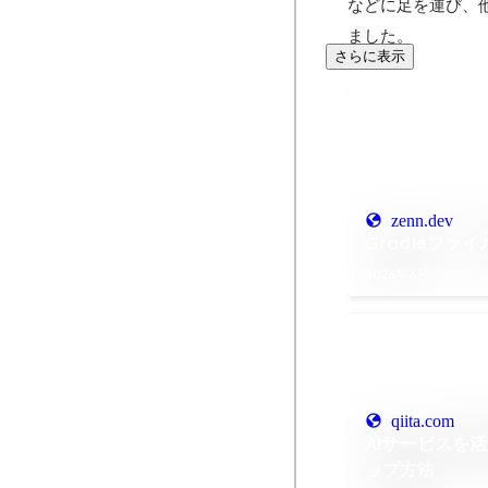
などに足を運び、
ました。
さらに表示
zenn.dev
Gradleファ
2026年6月
qiita.com
AIサービスを
ップ方法