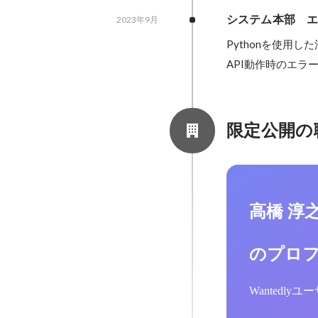
システム本部　
2023年9月
Pythonを使用
API動作時のエラ
限定公開の
高橋 淳
のプロ
Wantedl