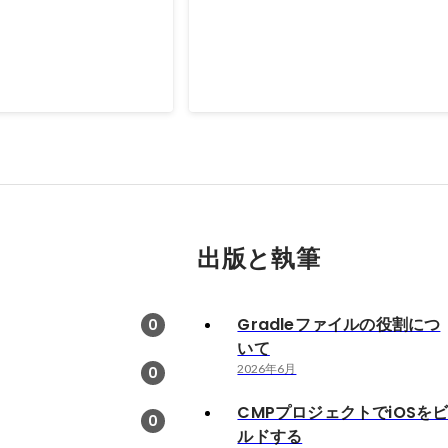
動パターンや思考方法を
「Animatone」を開発しました。 高校時代に吹奏
ことができる
楽部に所属しており、初心者だったた
ンターネットで検索しても思い通りの
2022年12月
-
2023年2月
ことができず、苦労した経験があり同
っている学生の手助けをしたいと思い
た。
出版と執筆
Gradleファイルの役割につ
0
いて
2026年6月
0
CMPプロジェクトでiOSを
0
ルドする