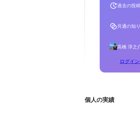
過去の投
共通の知
高橋 淳之
ログイン
個人の実績
【個人開発】16タイ
自分のMBTIタイプに縛