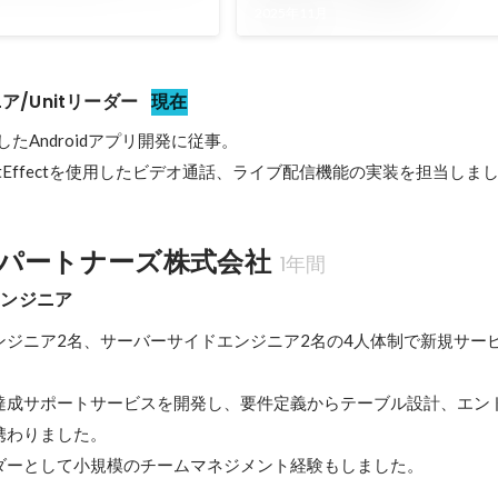
2025年11月
ニア/Unitリーダー
現在
を使用したAndroidアプリ開発に従事。

ensentEffectを使用したビデオ通話、ライブ配信機能の実装を担当しま
パートナーズ株式会社
1年間
エンジニア
ンジニア2名、サーバーサイドエンジニア2名の4人体制で新規サー
標達成サポートサービスを開発し、要件定義からテーブル設計、エン
わりました。

ダーとして小規模のチームマネジメント経験もしました。