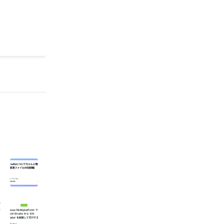
め楽曲をイ
楽曲を探す
じように困
作成しまし
ビ