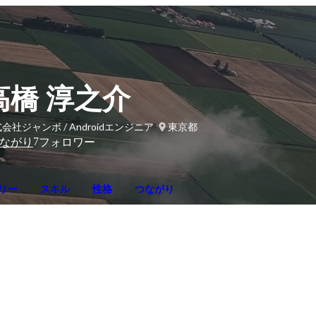
高橋 淳之介
会社ジャンボ / Androidエンジニア
東京都
7
ながり
フォロワー
リー
スキル
性格
つながり