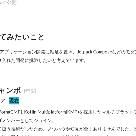
みに公開
てみたいこと
idアプリケーション開発に軸足を置き、Jetpack Composeなどの
り入れた開発に挑戦したいと考えています。
ャンボ
1年間
ニア
現在
platform(CMP), Kotlin Multiplatform(KMP)を採用したマルチプ
メンバーとしてジョイン。

て扱う技術だったため、ノウハウや知見が全くありませんでした。