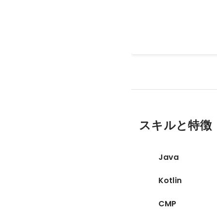
るために別のタイプの行
クエスト形式で体験する
2026年1月
スキルと特徴
Java
Kotlin
CMP