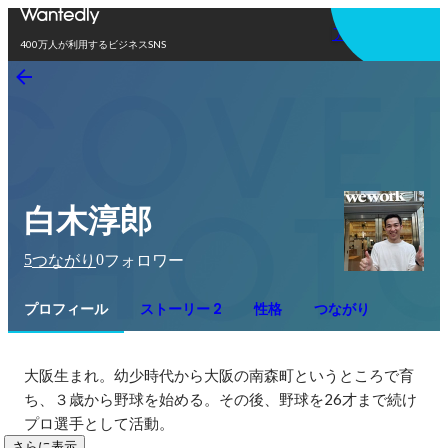
アプリを使う
400万人が利用するビジネスSNS
白木淳郎
5
0
つながり
フォロワー
プロフィール
ストーリー 2
性格
つながり
大阪生まれ。幼少時代から大阪の南森町というところで育
ち、３歳から野球を始める。その後、野球を26才まで続け
プロ選手として活動。
さらに表示