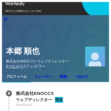
アプリを使う
400万人が利用するビジネスSNS
本郷 順也
株式会社KNOCCS / ウェブディレクター
0
0
つながり
フォロワー
プロフィール
ストーリー
性格
つながり
株式会社KNOCCS
ウェブディレクター
現在
2008年12月
-