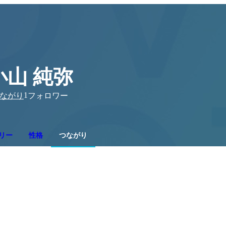
小山 純弥
1
ながり
フォロワー
リー
性格
つながり