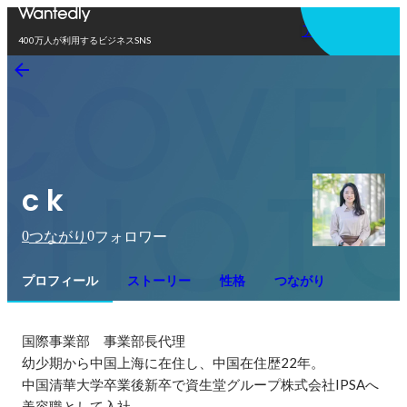
アプリを使う
400万人が利用するビジネスSNS
c k
0
0
つながり
フォロワー
プロフィール
ストーリー
性格
つながり
国際事業部　事業部長代理

幼少期から中国上海に在住し、中国在住歴22年。

中国清華大学卒業後新卒で資生堂グループ株式会社IPSAへ
美容職として入社。
