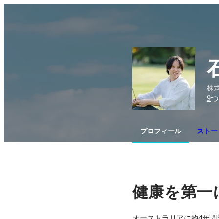
株式
9
つ
プロフィール
ストー
健康を第一
オーストラリアに約4年間