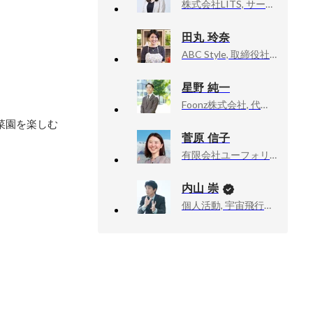
株式会社LITS, サービス開発 執行役員
田丸 玲奈
ABC Style, 取締役社長
星野 純一
Foonz株式会社, 代表取締役
菜園を楽しむ
菅原 信子
有限会社ユーフォリアファクトリー, TRANIST副編集長
内山 崇
個人活動, 宇宙飛行士挑戦エバンジェリスト