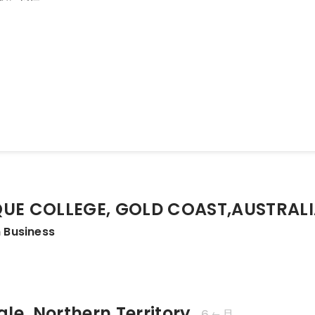
UE COLLEGE, GOLD COAST,AUSTRAL
n Business
le, Northern Territory.
6ヶ月