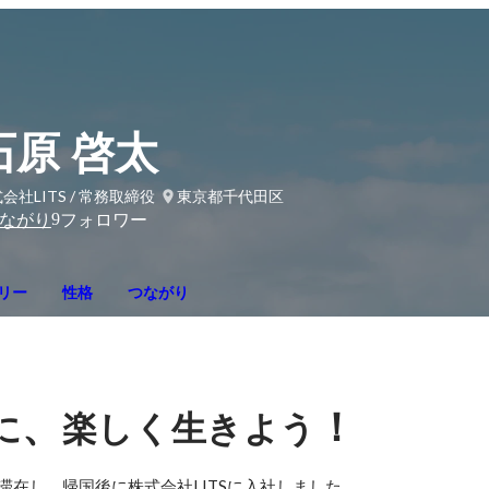
石原 啓太
会社LITS / 常務取締役
東京都千代田区
9
ながり
フォロワー
リー
性格
つながり
、
！
に
楽しく生きよう
滞在し、帰国後に株式会社LITSに入社しました。
