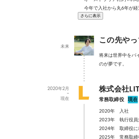
今年で入社から丸6年が経
さらに表示
この先やっ
未来
将来は世界中をバ
のが夢です。
株式会社LIT
2020年2月
-
現在
常務取締役
現在
2020年　入社

2023年　執行役
2024年　取締役に
2025年　常務取