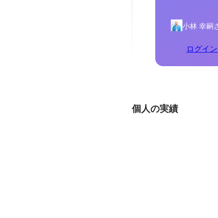
小林 幸嗣
ログイン
個人の実績
doda Recruiters
ダイレクト・ソーシングサー
サイド全般、組織づくり