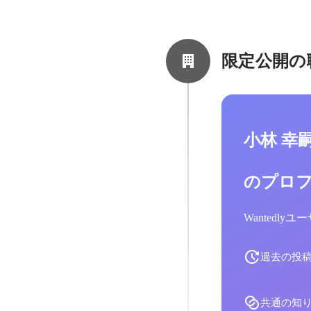
限定公開の
小林 幸
のプロ
Wantedl
過去の投
共通の知