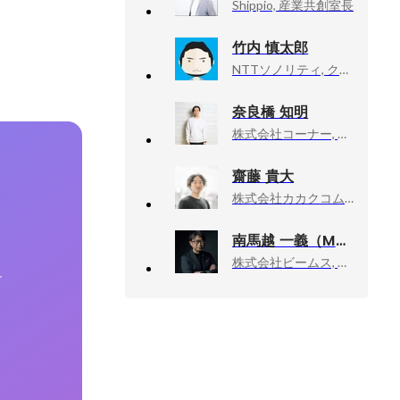
Shippio, 産業共創室長
竹内 慎太郎
NTTソノリティ, クリエイティブディレクター
奈良橋 知明
株式会社コーナー, マネージャー
齋藤 貴大
株式会社カカクコム, 食べログサービス本部 本部長
南馬越 一義（MAGO）
株式会社ビームス, ディレクターズルーム エグゼクティブディレクター
す