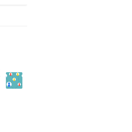
キ
組
|