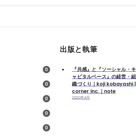
出版と執筆
『共感』と『ソーシャル・
0
ャピタルベース』の経営・
織づくり｜koji kobayashi 
0
corner inc.｜note
2020年4月
0
0
0