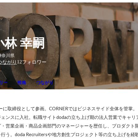
小林 幸嗣
神奈川県
12
つながり
フォロワー
リー
性格
つながり
ーに取締役として参画。CORNERではビジネスサイド全体を管掌。

ェンスに入社。転職サイトdodaの立ち上げ期の法人営業でキャリ
・営業企画・商品企画部門のマネージャーを歴任し、プロダクト開
う。doda Recruitersや地方創生プロジェクト等の立ち上げを経