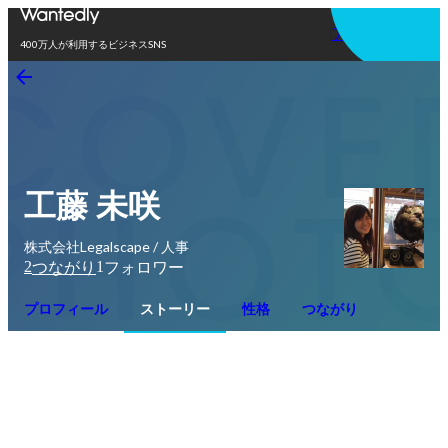
アプリを使う
400万人が利用するビジネスSNS
工藤 未咲
株式会社Legalscape / 人事
2
1
つながり
フォロワー
プロフィール
ストーリー
性格
つながり