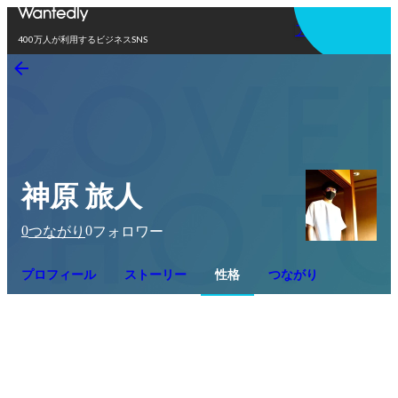
アプリを使う
400万人が利用するビジネスSNS
神原 旅人
0
0
つながり
フォロワー
プロフィール
ストーリー
性格
つながり