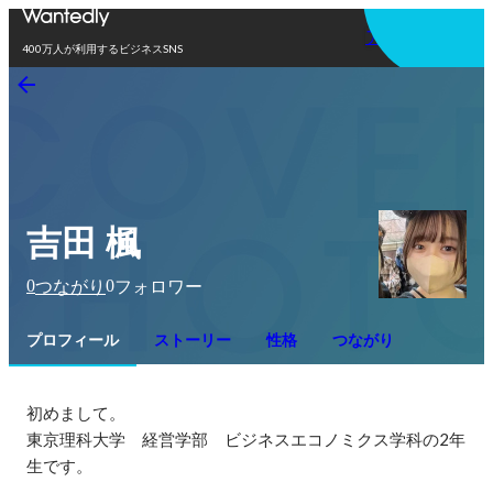
アプリを使う
400万人が利用するビジネスSNS
吉田 楓
0
0
つながり
フォロワー
プロフィール
ストーリー
性格
つながり
初めまして。

東京理科大学　経営学部　ビジネスエコノミクス学科の2年
生です。