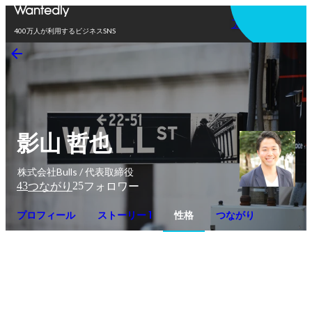
アプリを使う
400万人が利用するビジネスSNS
影山 哲也
株式会社Bulls / 代表取締役
43
25
つながり
フォロワー
プロフィール
ストーリー 1
性格
つながり