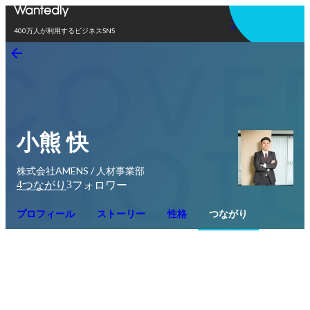
アプリを使う
400万人が利用するビジネスSNS
小熊 快
株式会社AMENS / 人材事業部
4
3
つながり
フォロワー
プロフィール
ストーリー
性格
つながり