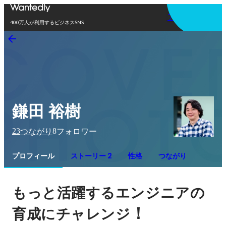
アプリを使う
400万人が利用するビジネスSNS
鎌田 裕樹
23
8
つながり
フォロワー
プロフィール
ストーリー 2
性格
つながり
もっと活躍するエンジニアの
！
育成にチャレンジ