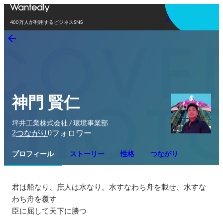
アプリを使う
400万人が利用するビジネスSNS
神門 賢仁
坪井工業株式会社 / 環境事業部
2
0
つながり
フォロワー
プロフィール
ストーリー
性格
つながり
君は船なり、庶人は水なり。水すなわち舟を載せ、水すな
わち舟を覆す

臣に屈して天下に勝つ