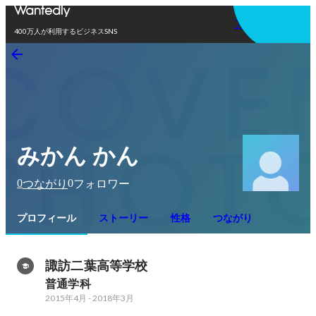
アプリを使う
400万人が利用するビジネスSNS
みかん かん
0
0
つながり
フォロワー
プロフィール
ストーリー
性格
つながり
諏訪二葉高等学校
普通学科
2015年4月
-
2018年3月