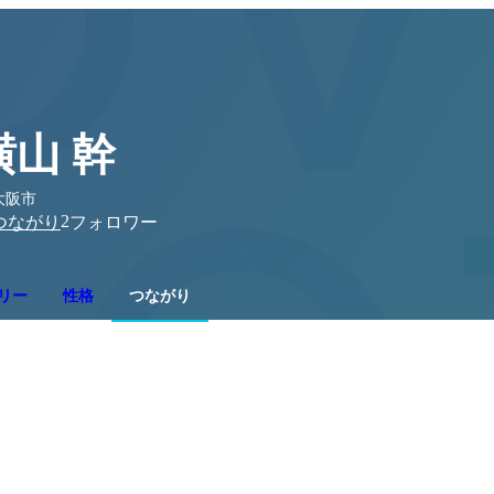
横山 幹
大阪市
2
つながり
フォロワー
リー
性格
つながり