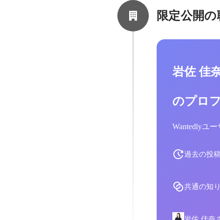
限定公開の
岩佐 佳
のプロ
Wantedl
過去の投
共通の知
岩佐 佳奈