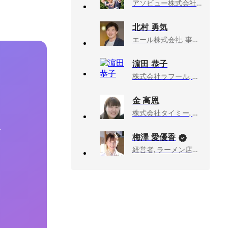
アソビュー株式会社, 上級執行役員CPO、マーケットプレイスカンパニーCEO
北村 勇気
エール株式会社, 事業開発
濵田 恭子
株式会社ラフール, 採用Gマネージャー
金 高恩
株式会社タイミー, 執行役員事業統括
す
梅澤 愛優香
経営者, ラーメン店店主