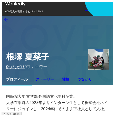
アプリを使う
400万人が利用するビジネスSNS
根塚 夏菜子
0
0
つながり
フォロワー
プロフィール
ストーリー
性格
つながり
國學院大学 文学部 外国語文化学科卒業。

大学在学時の2023年よりインターン生として株式会社ネイ
リーにジョインし、2024年にそのまま正社員として入社。
さらに表示