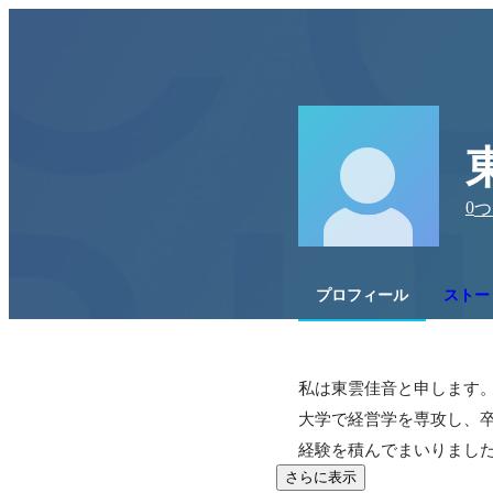
0
つ
プロフィール
ストー
私は東雲佳音と申します
大学で経営学を専攻し、
経験を積んでまいりまし
さらに表示