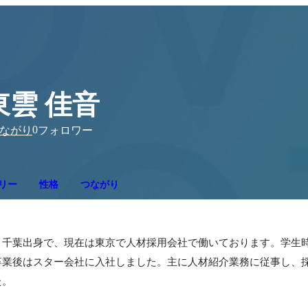
東雲 佳音
0
ながり
フォロワー
リー
性格
つながり
。千葉出身で、現在は東京で人材採用会社で働いております。学生
卒業後はスター会社に入社しました。主に人材紹介業務に従事し、
た。