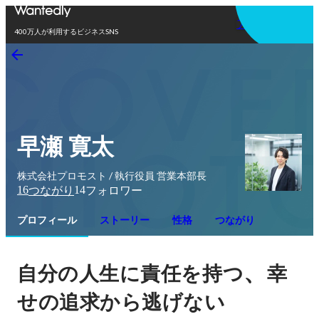
アプリを使う
400万人が利用するビジネスSNS
早瀬 寛太
株式会社プロモスト / 執行役員 営業本部長
16
14
つながり
フォロワー
プロフィール
ストーリー
性格
つながり
、
自分の人生に責任を持つ
幸
せの追求から逃げない