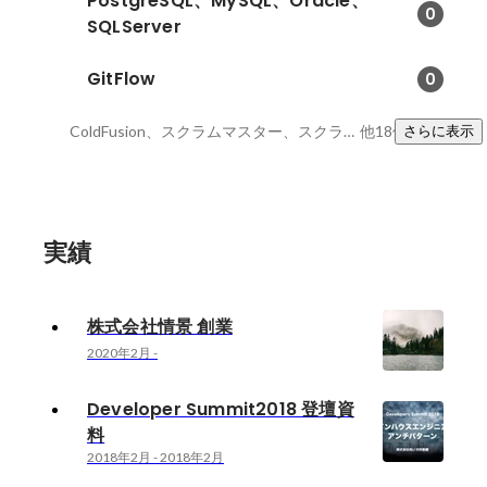
PostgreSQL、MySQL、Oracle、
0
SQLServer
GitFlow
0
ColdFusion、スクラムマスター、スクラム開発
他18件
さらに表示
実績
株式会社情景 創業
2020年2月
-
Developer Summit2018 登壇資
料
2018年2月
-
2018年2月