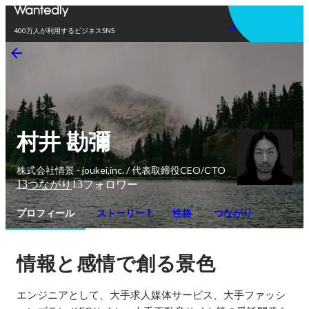
アプリを使う
400万人が利用するビジネスSNS
村井 勘彌
株式会社情景 - joukei,inc. / 代表取締役CEO/CTO
13
13
つながり
フォロワー
プロフィール
ストーリー 1
性格
つながり
情報と感情で創る景色
エンジニアとして、大手求人媒体サービス、大手ファッシ