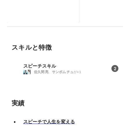
ます。
スキルと特徴
スピーチスキル
2
佐久間 亮
、
サンボム チュ
が+1
実績
スピーチで人生を変える