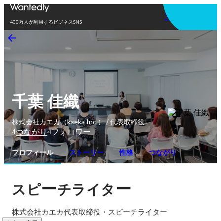
アプリを使う
400万人が利用するビジネスSNS
千葉 佳織
株式会社カエカ（kaeka Inc.） / 代表取締役
4
4
つながり
フォロワー
プロフィール
ストーリー
性格
つながり
ー
ー
スピ
チライタ
株式会社カエカ代表取締役・スピーチライター 