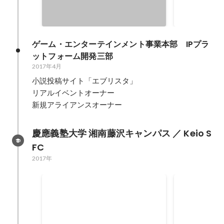
す。 スピー
まに、スピー
喜んでもらっ
ったり、普段
ゲーム・エンターテインメント事業本部　IPプラ
る時間にして
ットフォーム開発三部
けではなく、
2017年4月
クや構成につ
小説投稿サイト「エブリスタ」

える学びを持
リアルイベントオーナー

ようなライブ
新規アライアンスオーナー
す。 音楽ラ
成や演出にも
とばの異空間
慶應義塾大学 湘南藤沢キャンパス ／ Keio S
スピーチをエ
FC
に！新しいス
2017年
案するステー
第61回文部科学大臣杯全国青年弁
第59回文部
論大会一般の部 2位（優良賞）
弁論大会一
本弁論連盟