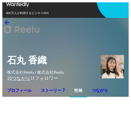
アプリを使う
400万人が利用するビジネスSNS
石丸 香織
株式会社Reelu / 株式会社Reelu
16
11
つながり
フォロワー
プロフィール
ストーリー 7
性格
つながり