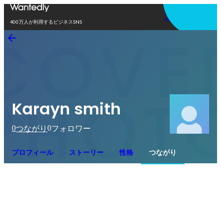
アプリを使う
400万人が利用するビジネスSNS
Karayn smith
0
0
つながり
フォロワー
プロフィール
ストーリー
性格
つながり