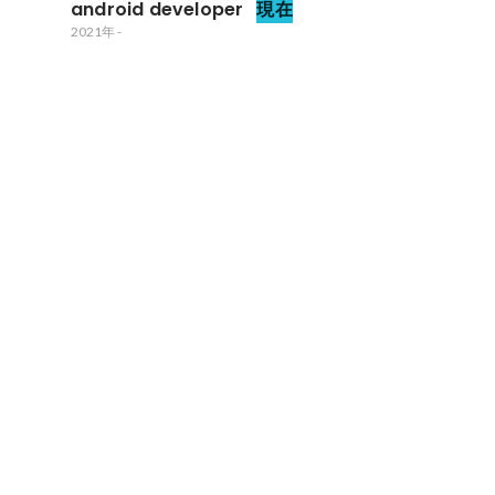
android developer
現在
2021年
-