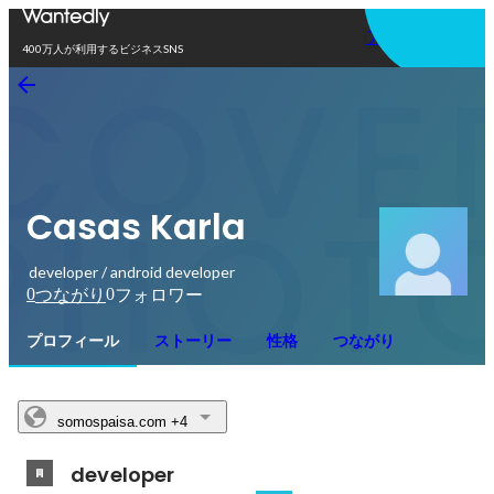
アプリを使う
400万人が利用するビジネスSNS
Casas Karla
developer / android developer
0
0
つながり
フォロワー
プロフィール
ストーリー
性格
つながり
somospaisa.com
+4
developer