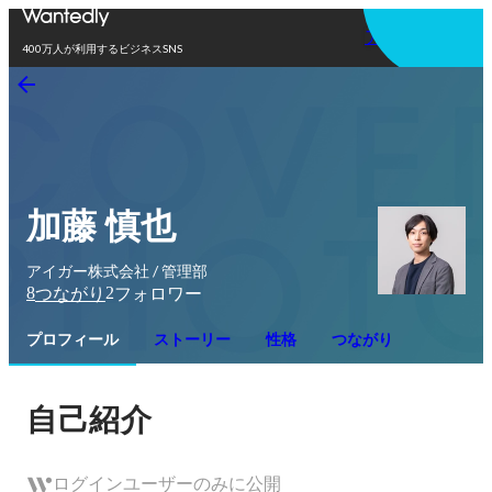
アプリを使う
400万人が利用するビジネスSNS
加藤 慎也
アイガー株式会社 / 管理部
8
2
つながり
フォロワー
プロフィール
ストーリー
性格
つながり
自己紹介
ログインユーザーのみに公開