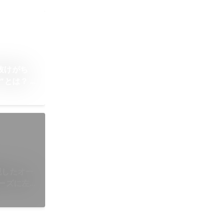
抜けがち
とは？ |
国内シェア
現したオー
ニーズに左
 | 【レ
ズサミット