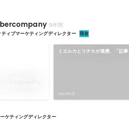
ercompany
9年間
クティブマーケティングディレクター
現在
ミエルカとリチカが連携、「記事
画」を活用した 新たなコンテン
ィング支援を開始。
テンツSEOはどうな
プロ・ミエルカの月岡さ
 | 株式会社LIG
2022年2月
マーケティングディレクター