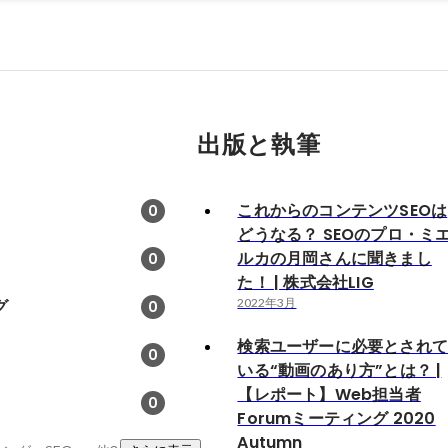
出版と執筆
これからのコンテンツSEOは
0
どうなる？ SEOのプロ・ミ
ルカの月岡さんに聞きまし
0
た！ | 株式会社LIG
グ
2022年3月
0
検索ユーザーに必要とされ
0
いる“動画のあり方”とは？ |
【レポート】Web担当者
0
Forumミーティング 2020
Autumn