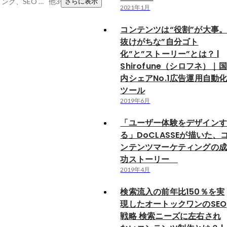
コンテンツマーケティング、SEO Search Engine Optimisation、リードナーチャリング
他3件
さらに表示
2021年1月
コンテンツは“役割”が大事
抜けがちな”自分ゴト
化”と”ストーリー”とは？ |
Shirofune（シロフネ）｜国
内シェアNo.1広告運用自動
ツール
2019年6月
「ユーザー体験をデザイン
る」DoCLASSEが描いた、
ンテンツマーケティングの
功ストーリー
2019年4月
検索流入の前年比150％を実
現したオートックワンのSEO
戦略 検索ニーズに左右され