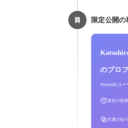
限定公開の
Katsuhi
のプロ
Wantedl
過去の投
共通の知