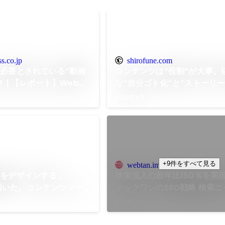
s.co.jp
shirofune.com
必要とされている“動画
コンテンツは“役割”が大事。
 | 【レポート】Web担
な”自分ゴト化”と”ストーリー”
ーティング 2020
Shirofune（シロフネ）｜
2019年6月
No.1広告運用自動化ツール
+9件をすべて見る
webtan.impress.co.jp
験をデザインする」
検索流入の前年比150％を実
が描いた、コンテンツマー
トックワンのSEO戦略 検索
成功ストーリー
右されないコンテンツ制作とは？
2019年3月
ポート】デジタルマーケター
2019 Winter