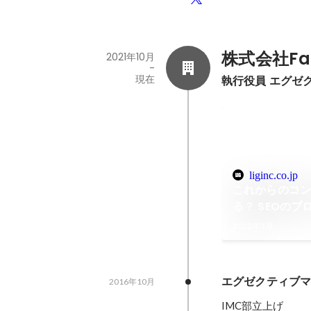
株式会社Fab
2021年10月
-
現在
執行役員 エグゼ
liginc.co.jp
これからのコン
る？ SEOの
んに聞きました！
2022年3月
エグゼクティブ
2016年10月
IMC部立上げ