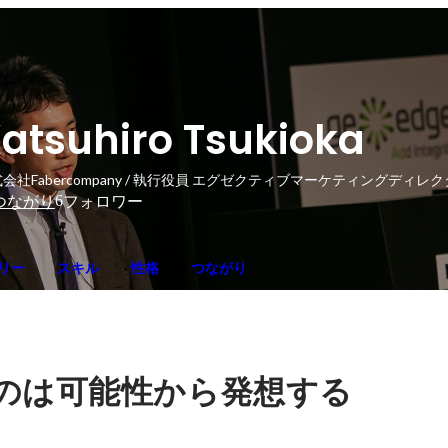
atsuhiro Tsukioka
会社Fabercompany / 執行役員 エグゼクティブマーケティングディレ
6
つながり
フォロワー
リー
スキル
性格
つながり
のは可能性から発想する