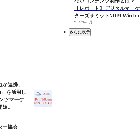
ないコンテンツ制作とは？ |
【レポート】デジタルマー
ターズサミット2019 Winte
2019年3月
さらに表示
カが連携、
画」を活用し
テンツマーケ
開始。
ダー協会