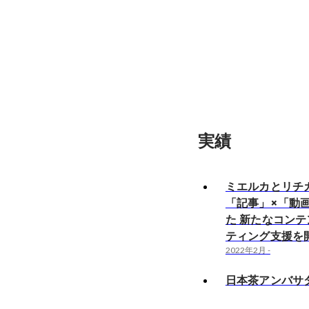
実績
ミエルカとリチ
「記事」×「動
た 新たなコン
ティング支援を
2022年2月
-
日本茶アンバサ