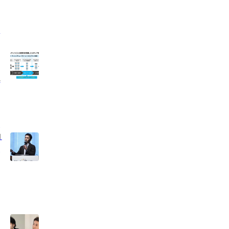
。
化
す
コ
成