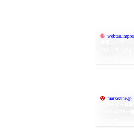
webtan.impres
検索ユーザーに
のあり方”とは？
当者Forumミ
2021年1月
Autumn
markezine.jp
「ユーザー体
DoCLASSE
ケティングの
2019年4月