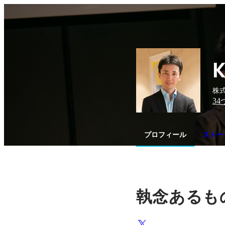
K
株式
34
プロフィール
ストー
執念あるも