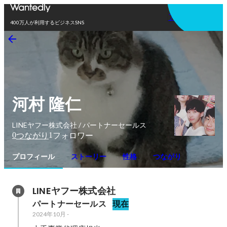
アプリを使う
400万人が利用するビジネスSNS
河村 隆仁
LINEヤフー株式会社 / パートナーセールス
0
1
つながり
フォロワー
プロフィール
ストーリー
性格
つながり
LINEヤフー株式会社
パートナーセールス
現在
2024年10月
-