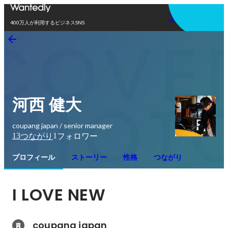
アプリを使う
400万人が利用するビジネスSNS
河西 健大
coupang japan / senior manager
13
1
つながり
フォロワー
プロフィール
ストーリー
性格
つながり
I LOVE NEW
coupang japan