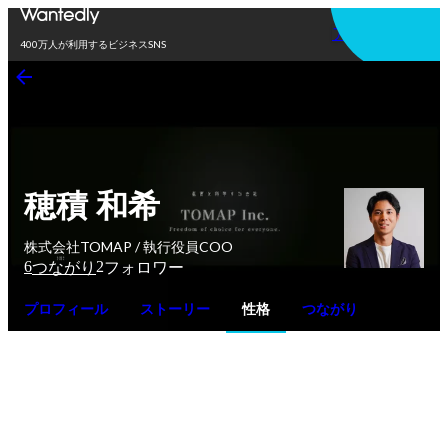
アプリを使う
400万人が利用するビジネスSNS
穂積 和希
株式会社TOMAP / 執行役員COO
6
2
つながり
フォロワー
プロフィール
ストーリー
性格
つながり