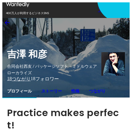
アプリを使う
400万人が利用するビジネスSNS
吉澤 和彦
合同会社西友 / パッケージソフト・ミドルウェア
ローカライズ
18
18
つながり
フォロワー
プロフィール
ストーリー
性格
つながり
Practice makes perfec
t!