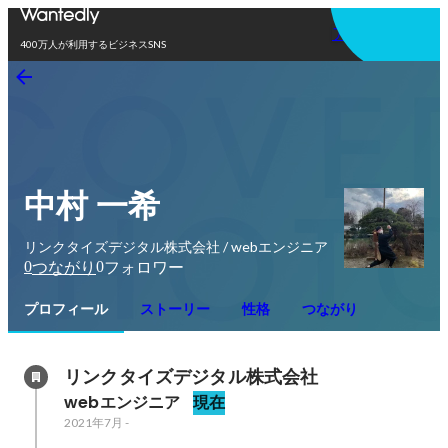
アプリを使う
400万人が利用するビジネスSNS
中村 一希
リンクタイズデジタル株式会社 / webエンジニア
0
0
つながり
フォロワー
プロフィール
ストーリー
性格
つながり
リンクタイズデジタル株式会社
webエンジニア
現在
2021年7月
-