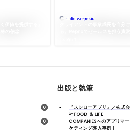
culture.repro.io
なく価値を提供する」
クライアントの事業成長を自分
、林の信念
る。Reproでセールスを担う責
醐味とは - Repro culture
2020年4月
出版と執筆
『スシローアプリ』／株式
0
社FOOD ＆ LIFE
COMPANIESへのアプリマー
0
ケティング導入事例｜