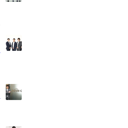
服
／
リ
ン
テ
リ
自