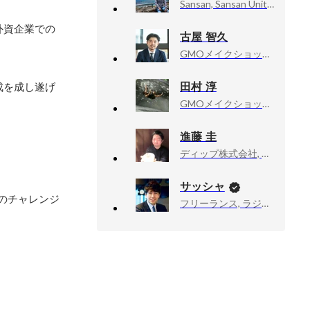
Sansan, Sansan Unit Product Marketing Manager
外資企業での
古屋 智久
GMOメイクショップ株式会社, 専務取締役 COO
田村 淳
成を成し遂げ
GMOメイクショップ株式会社 MakeShop事業部 MakeShopカスタマーグループ, 部長
進藤 圭
ディップ株式会社, BizOps本部長
サッシャ
のチャレンジ
フリーランス, ラジオDJ・ナビゲーター