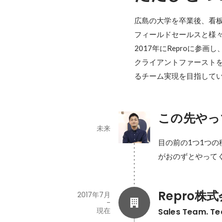
広島の大学を卒業後、看
フィールドセールスと様々
2017年にReproに参画し、
クライアントファースト
るチーム実現を目指して
この先やっ
未来
目の前の1つ1つ
がおのずとやって
Repro株
2017年7月
-
現在
Sales Team. T