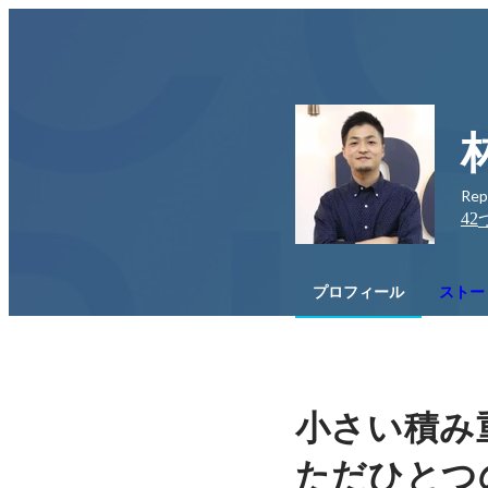
Rep
42
プロフィール
ストー
小さい積み
ただひとつ