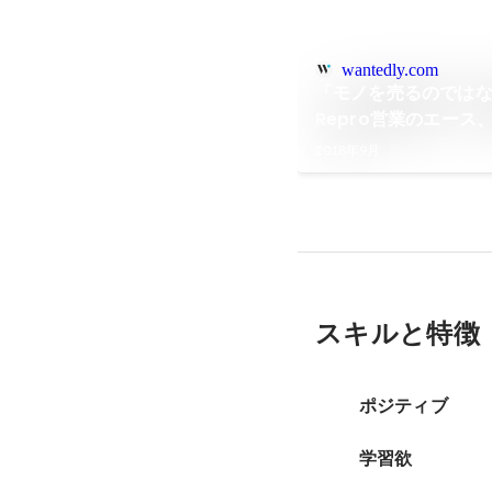
wantedly.com
「モノを売るのでは
Repro営業のエース
2018年9月
スキルと特徴
ポジティブ
学習欲