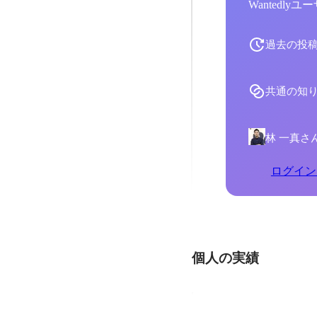
Wantedl
過去の投
共通の知
林 一真さ
ログイン
個人の実績