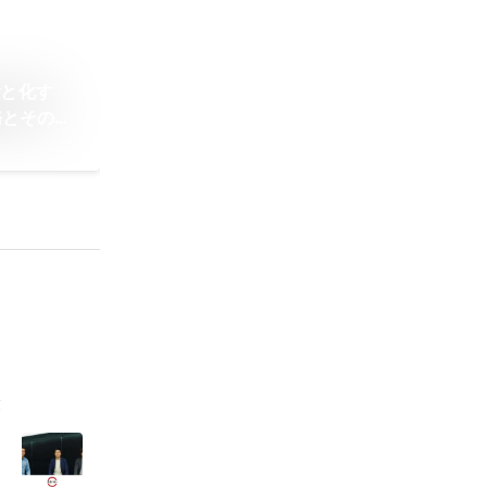
ごと化す
務とその醍
会