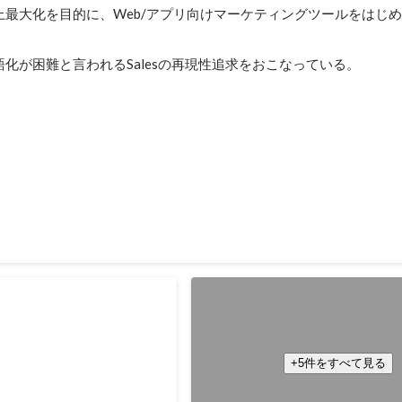
上最大化を目的に、Web/アプリ向けマーケティングツールをはじ
化が困難と言われるSalesの再現性追求をおこなっている。
SUMMITへの登壇
テンシャルをテーマに登壇
MITへの登壇
マーケターの集いへの登壇
た成長戦略と成果に関して登
食事管理アプリ「あすけん」 サー
させ続ける秘訣をテーマに、あす
+5件をすべて見る
と登壇