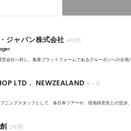
2022年6月
・ジャパン株式会社
4年間
ager
運営会社へ対し、集客プラットフォームであるグルーポンへの企画/
SHOP LTD． NEWZEALAND
8ヶ月
n店オープニングスタッフとして、各日本ツアーや、現地得意先との交渉
研創
2年間