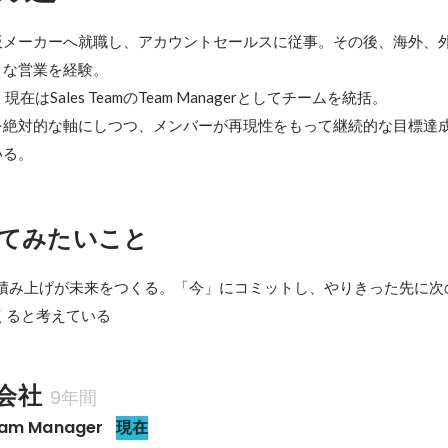
板メーカーへ就職し、アカウントセールスに従事。その後、海外、
な営業を経験。

現在はSales TeamのTeam Managerとしてチームを統括。

を絶対的な軸にしつつ、メンバーが再現性をもって継続的な目標達
いる。
てみたいこと
の積み上げが未来をつくる。「今」にコミットし、やりきった先に次
くると考えている
式会社
9年間
eam Manager
現在