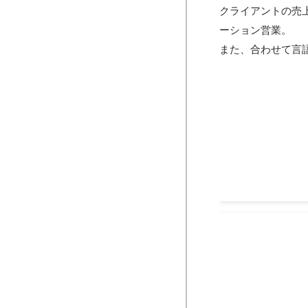
クライアントの売
ーション営業。

また、合わせて言語
COMMERCE 
WebPushのポ
2023年6月
BRAND SUM
アプリを中心とし
壇
2022年9月