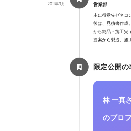
2011年3月
営業部
主に得意先ゼネコ
後は、見積書作成
から納品・施工完
提案から製造、施
限定公開の
林 一真
のプロ