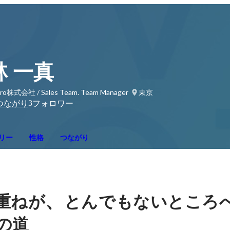
林 一真
ro株式会社 / Sales Team. Team Manager
東京
3
つながり
フォロワー
リー
性格
つながり
、
重ねが
とんでもないところ
の道