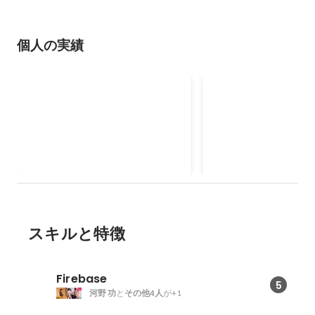
個人の実績
ソーラーパネルメディア リプ
Dot Bit
レイス
WPからRailsへのリプレイス -
- ゲーム開発プロジェク
Ruby on Rails - Ruby - Webpacker
ー: 12名 - 開発ゲーム数: 5 - 
- Javascript/scss/html -
カン - ひよたま - 選挙シミュレー
2021年9月
WordPress
ション - ....
スキルと特徴
Firebase
5
河野 功
と
その他4人
が+1