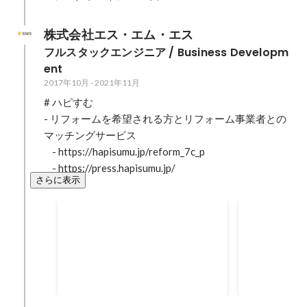
株式会社エス・エム・エス
フルスタックエンジニア / Business Developm
ent
2017年10月
-
2021年11月
# ハピすむ

- リフォームを希望される方とリフォーム事業者との
マッチングサービス

    - https://hapisumu.jp/reform_7c_p

    - https://press.hapisumu.jp/
さらに表示
資金調達会社マッチングサー
ファクタリ
ビス
& 運用
- Ruby on Rails / ruby / js / html /
- Ruby on Rail
scss - AWS / Google Geocording
- trustdock - 
API - materialize / zeplin
2019年9月
-
2020年12月
2019年3月
-
20