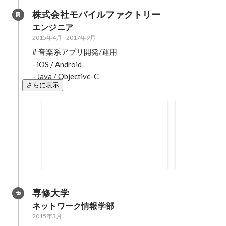
株式会社モバイルファクトリー
エンジニア
2015年4月
-
2017年9月
# 音楽系アプリ開発/運用

- iOS / Android

- Java / Objective-C
さらに表示
知育系アプリケーション開発
MF Unity 
- 塾支援アプリ - 知育解析 - エンジ
ニア2名 (総勢 ~7名) - java - spring
boot
専修大学
ネットワーク情報学部
2015年3月