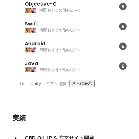
Objective-C
5
河野 功
と
その他4人
が+1
Swift
5
河野 功
と
その他4人
が+1
Android
5
河野 功
と
その他4人
が+1
Java
5
河野 功
と
その他4人
が+1
Git、Unity、アプリ
他32件
さらに表示
実績
CBD OIL LP & 注文サイト開発