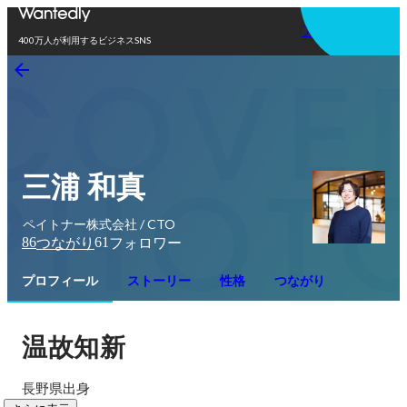
アプリを使う
400万人が利用するビジネスSNS
三浦 和真
ペイトナー株式会社 / CTO
86
61
つながり
フォロワー
プロフィール
ストーリー
性格
つながり
温故知新
長野県出身