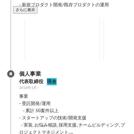
- 新規プロダクト開発/既存プロダクトの運用
さらに表示
CBD OIL LP & 注文サイト開
地域イベン
発
# 技術 - WordPress - PHP -
# 技術 -WordP
HTML/scss/Javascript - SMBC
HTML/scss/Ja
GMO PAYMENT - Salesforce - ...
2020年6月
-
2021年11月
2021年2月
-
20
個人事業
代表取締役
現在
2016年1月
-
事業

- 受託開発/運用

    - 累計 50案件以上

- スタートアップの技術/開発支援

  - 実装, お悩み相談, 採用支援, チームビルディング, プ
ロジェクトマネジメント, ...