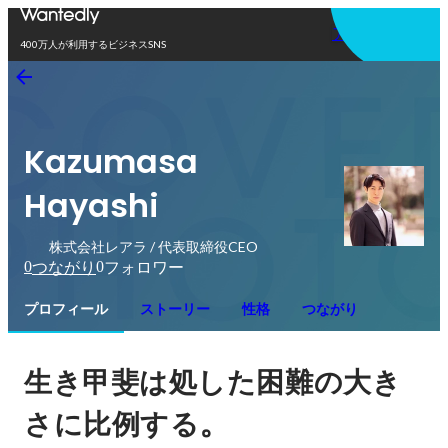
アプリを使う
400万人が利用するビジネスSNS
Kazumasa
Hayashi
株式会社レアラ / 代表取締役CEO
0
0
つながり
フォロワー
プロフィール
ストーリー
性格
つながり
生き甲斐は処した困難の大き
。
さに比例する