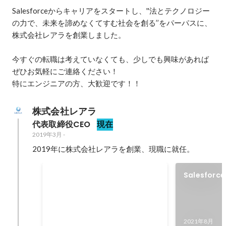
Salesforceからキャリアをスタートし、''法とテクノロジー
の力で、未来を諦めなくてすむ社会を創る’’をパーパスに、
株式会社レアラを創業しました。

今すぐの転職は考えていなくても、少しでも興味があれば
ぜひお気軽にご連絡ください！

特にエンジニアの方、大歓迎です！！
株式会社レアラ
代表取締役CEO
現在
2019年3月
-
2019年に株式会社レアラを創業、現職に就任。
弁護士向け業務管理システム
Salesforc
『LEALA』がASPIC 経営改革貢
Venture
献賞を受賞
2021年11月
2021年8月