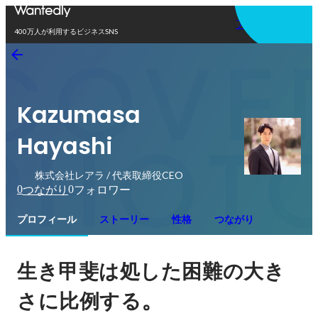
アプリを使う
400万人が利用するビジネスSNS
Kazumasa
Hayashi
株式会社レアラ / 代表取締役CEO
0
0
つながり
フォロワー
プロフィール
ストーリー
性格
つながり
生き甲斐は処した困難の大き
。
さに比例する