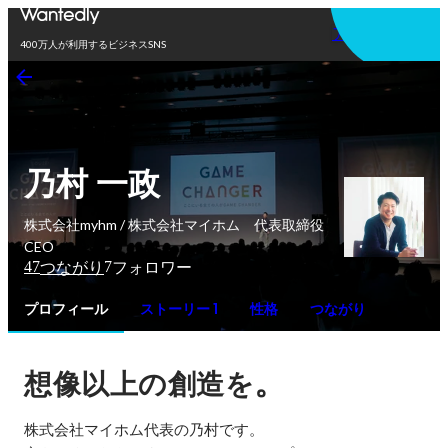
アプリを使う
400万人が利用するビジネスSNS
乃村 一政
株式会社myhm / 株式会社マイホム 代表取締役
CEO
47
7
つながり
フォロワー
プロフィール
ストーリー 1
性格
つながり
。
想像以上の創造を
株式会社マイホム代表の乃村です。
