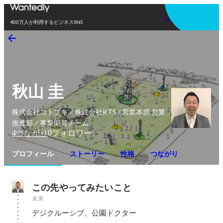
アプリを使う
400万人が利用するビジネスSNS
秋山 圭
株式会社コトブキ／株式会社KTS / 営業本部 営業
推進部／事業開発チーム
4
0
つながり
フォロワー
プロフィール
ストーリー
性格
つながり
この先やってみたいこと
未来
デジクルーシブ、公園ドクター