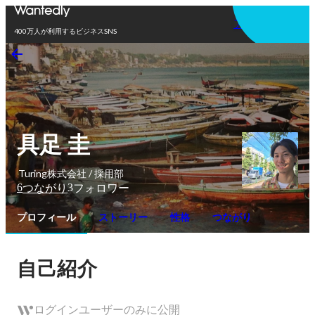
アプリを使う
400万人が利用するビジネスSNS
具足 圭
Turing株式会社 / 採用部
6
3
つながり
フォロワー
プロフィール
ストーリー
性格
つながり
自己紹介
ログインユーザーのみに公開