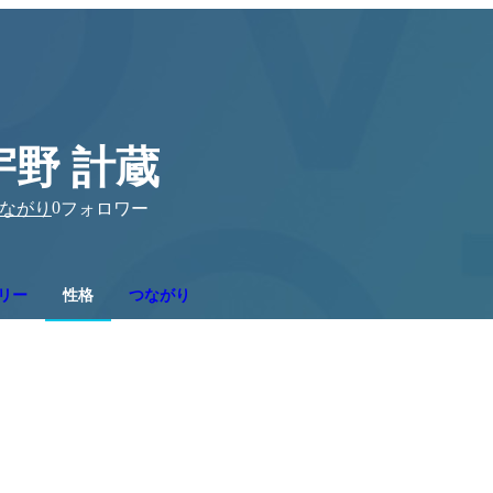
宇野 計蔵
0
ながり
フォロワー
リー
性格
つながり