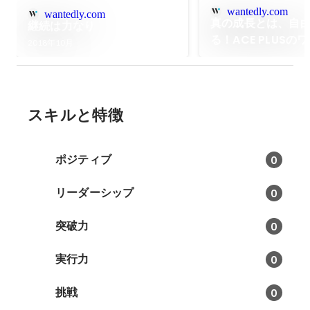
wantedly.com
wantedly.com
真の成長とは、自
継続は力なり
る！ACE PLUSの
2018年10月
イルとは。
スキルと特徴
ポジティブ
0
リーダーシップ
0
突破力
0
実行力
0
挑戦
0