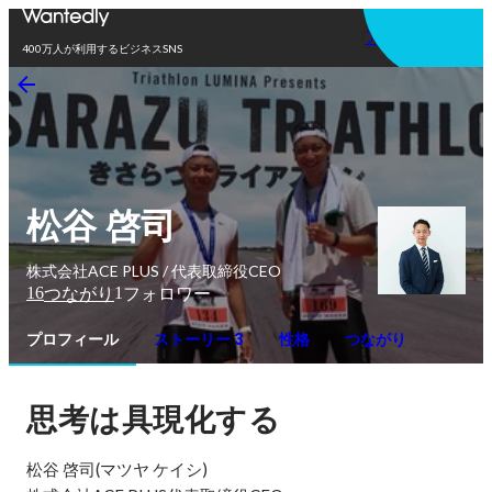
アプリを使う
400万人が利用するビジネスSNS
松谷 啓司
株式会社ACE PLUS / 代表取締役CEO
16
1
つながり
フォロワー
プロフィール
ストーリー 3
性格
つながり
思考は具現化する
松谷 啓司(マツヤ ケイシ)
