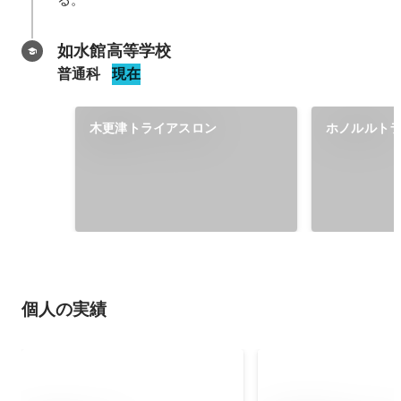
如水館高等学校
普通科
現在
木更津トライアスロン
ホノルルト
個人の実績