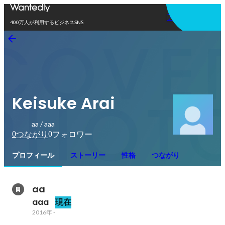
アプリを使う
400万人が利用するビジネスSNS
Keisuke Arai
aa / aaa
0
0
つながり
フォロワー
プロフィール
ストーリー
性格
つながり
aa
aaa
現在
2016年
-