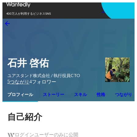
アプリを使う
400万人が利用するビジネスSNS
石井 啓佑
ユアスタンド株式会社 / 執行役員CTO
5
4
つながり
フォロワー
プロフィール
ストーリー
スキル
性格
つながり
自己紹介
ログインユーザーのみに公開