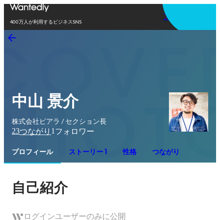
アプリを使う
400万人が利用するビジネスSNS
中山 景介
株式会社ピアラ / セクション長
23
1
つながり
フォロワー
プロフィール
ストーリー 1
性格
つながり
自己紹介
ログインユーザーのみに公開