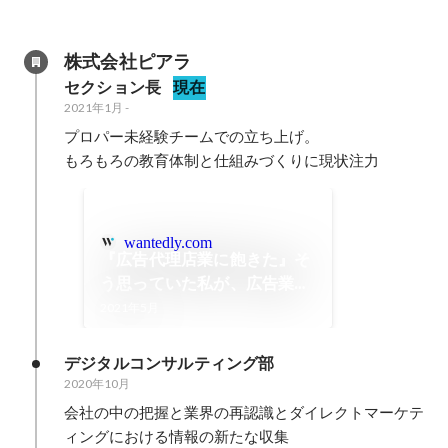
株式会社ピアラ
セクション長
現在
2021年1月
-
プロパー未経験チームでの立ち上げ。

もろもろの教育体制と仕組みづくりに現状注力
wantedly.com
『広告代理店業に飽きた』そ
う思っていた私が、広告業界
に戻り、ピアラで新しい目標
2021年5月
に向かっている理由-vol.21-
| 株式会社ピアラ
デジタルコンサルティング部
2020年10月
会社の中の把握と業界の再認識とダイレクトマーケテ
ィングにおける情報の新たな収集