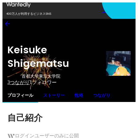
アプリを使う
400万人が利用するビジネスSNS
Keisuke
Shigematsu
首都大学東京大学院
3
1
つながり
フォロワー
プロフィール
ストーリー
性格
つながり
自己紹介
ログインユーザーのみに公開