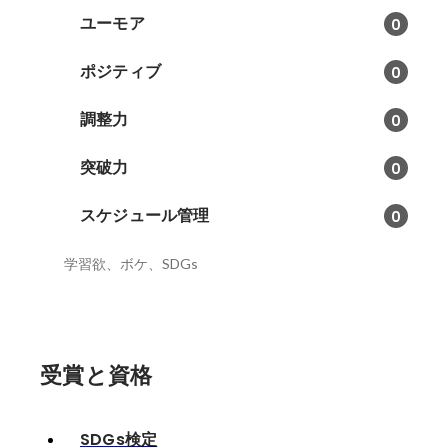
ユーモア
0
ポジティブ
0
調整力
0
突破力
0
スケジュール管理
0
学習欲、ボケ、SDGs
受賞と資格
SDGs検定