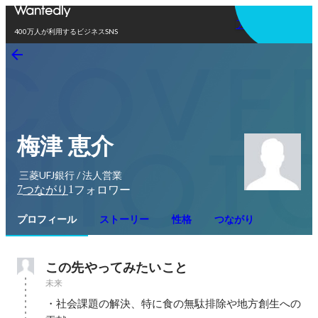
アプリを使う
400万人が利用するビジネスSNS
梅津 恵介
三菱UFJ銀行 / 法人営業
7
1
つながり
フォロワー
プロフィール
ストーリー
性格
つながり
この先やってみたいこと
未来
・社会課題の解決、特に食の無駄排除や地方創生への