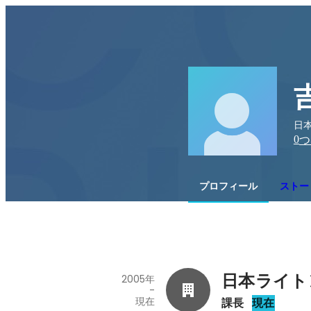
日本
0
つ
プロフィール
ストー
日本ライト
2005年
-
現在
課長
現在