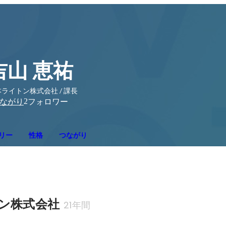
吉山 恵祐
ライトン株式会社 / 課長
2
ながり
フォロワー
リー
性格
つながり
ン株式会社
21年間